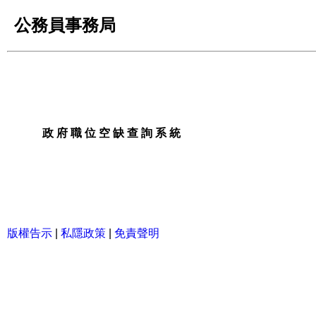
公務員事務局
政 府 職 位 空 缺 查 詢 系 統
政 府 職 位 空 缺 查 詢 系 統
版權告示
|
私隱政策
|
免責聲明