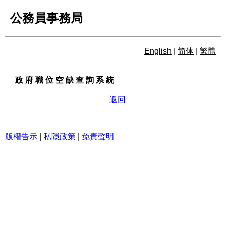
公務員事務局
English
|
简体
|
繁體
政 府 職 位 空 缺 查 詢 系 統
政 府 職 位 空 缺 查 詢 系 統
返回
版權告示
|
私隱政策
|
免責聲明