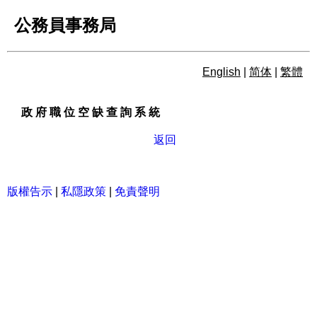
公務員事務局
English
|
简体
|
繁體
政 府 職 位 空 缺 查 詢 系 統
政 府 職 位 空 缺 查 詢 系 統
返回
版權告示
|
私隱政策
|
免責聲明