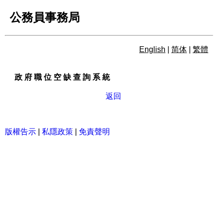
公務員事務局
English
|
简体
|
繁體
政 府 職 位 空 缺 查 詢 系 統
政 府 職 位 空 缺 查 詢 系 統
返回
版權告示
|
私隱政策
|
免責聲明