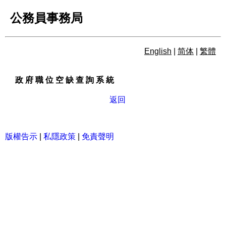
公務員事務局
English
|
简体
|
繁體
政 府 職 位 空 缺 查 詢 系 統
政 府 職 位 空 缺 查 詢 系 統
返回
版權告示
|
私隱政策
|
免責聲明