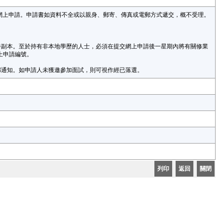
ov.hk) 作網上申請。申請書如資料不全或以親身、郵寄、傳真或電郵方式遞交，概不受理。
件副本。至於持有非本地學歷的人士，必須在提交網上申請後一星期內將有關修業
網上申請編號。
郵通知。如申請人未獲邀參加面試，則可視作經已落選。
列印
返回
關閉