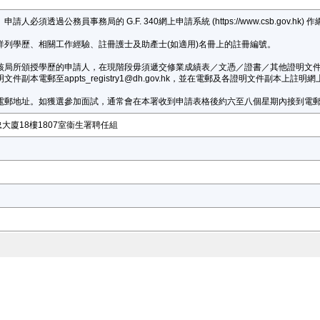
人必須透過公務員事務局的 G.F. 340網上申請系統 (https://www.csb.g
詳列學歷、相關工作經驗、註冊護士及助產士(如適用)名冊上的註冊編號。
核局所頒授學歷的申請人，在現階段毋須遞交修業成績表／文憑／證書／其他證明文
副本電郵至appts_registry1@dh.gov.hk，並在電郵及各證明文件副本上註明
電郵地址。如獲選參加面試，通常會在本署收到申請表格後約六至八個星期內接到電
大廈18樓1807室衞生署聘任組