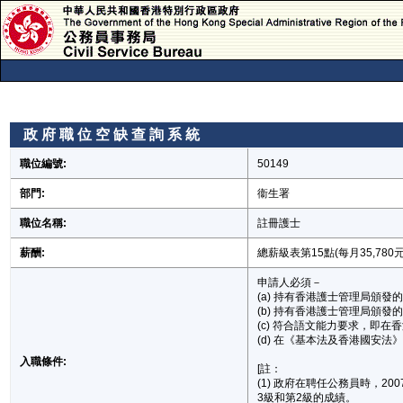
政 府 職 位 空 缺 查 詢 系 統
政 府 職 位 空 缺 查 詢 系 統
職位編號:
50149
部門:
衞生署
職位名稱:
註冊護士
薪酬:
總薪級表第15點(每月35,780元
申請人必須－
(a) 持有香港護士管理局頒發的
(b) 持有香港護士管理局頒發
(c) 符合語文能力要求，即
(d) 在《基本法及香港國安法》
入職條件:
[註：
(1) 政府在聘任公務員時，
3級和第2級的成績。