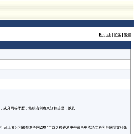
English
|
简体
|
繁體
)]，或具同等學歷；能操流利廣東話和英語；以及
，在行政上會分別被視為等同2007年或之後香港中學會考中國語文科和英國語文科第