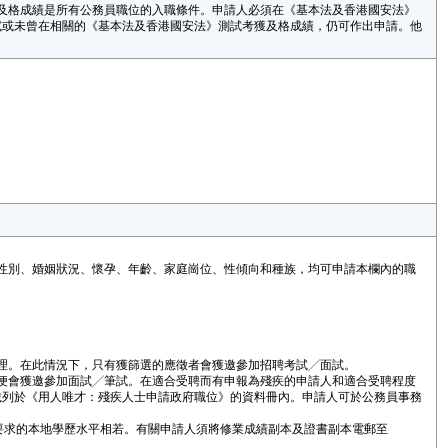
得及格成績是所有公務員職位的入職條件。申請人必須在《基本法及香港國安法》
試或未曾在相關的《基本法及香港國安法》測試考獲及格成績，仍可作出申請。他
。
、性別、婚姻狀況、懷孕、年齡、家庭崗位、性傾向和種族，均可申請本欄內的職
處理。在此情況下，只有獲篩選的應徵者會獲邀參加招聘考試╱面試。
，便會獲邀參加面試╱筆試。在適合受聘而有申報為殘疾的申請人和適合受聘程度
載列於《用人唯才：殘疾人士申請政府職位》的資料冊內。申請人可於公務員事務
所要求的本地學歷水平相若。有關申請人須將修業成績副本及證書副本電郵至