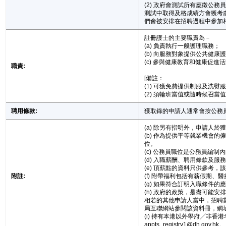
(2) 政府會測試所有應徵
測試中取得及格成績方會獲考
們會被安排在招聘過程中參加
註冊護士的主要職責為－
(a) 負責執行一般護理職務；
(b) 向服務對象提供公共健康
(c) 參與健康教育和健康促進
職責:
[備註：
(1) 可獲免費提供制服及洗熨
(2) 須輪班當值或隨時候召當
聘用條款:
獲取錄的申請人通常會按公務
(a) 除另有指明外，申請人
(b) 作為提供平等就業機
位。
(c) 公務員職位是公務員編
(d) 入職薪酬、聘用條款及
(e) 頂薪點的資料只供參考
附註:
(f) 附帶福利包括有薪假期
(g) 如果符合訂明入職條
(h) 政府的政策，是盡可
相若的其他申請人當中，招聘
局互聯網站參閱該資料冊，網址如下：
(i) 持有本港以外學府╱
appts_registry1@dh.gov.hk