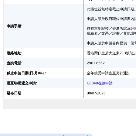
此職位並無特定截止申請日期。申請
申請人須於政府職位申請書內
申請手續:
持有本地院校／香港考試及評
成績表／文憑／證書／其他證明文件
申請人須於申請書內提供一個
聯絡地址:
香港灣仔皇后大道東213號胡忠
查詢電話:
2961 8562
截止申請日期(日/月/年) :
全年接受申請直至另行通知
經互聯網遞交申請:
GF340在線申請
發布日期
08/07/2026