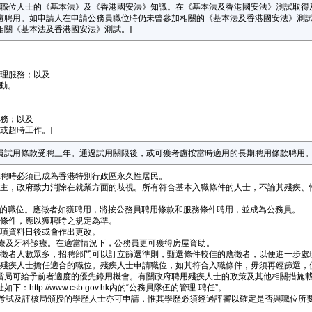
公務員職位人士的《基本法》及《香港國安法》知識。在《基本法及香港國安法》測試取
慮聘用。如申請人在申請公務員職位時仍未曾參加相關的《基本法及香港國安法》測
相關《基本法及香港國安法》測試。]
護理服務；以及
活動。
服務；以及
值或超時工作。]
員試用條款受聘三年。通過試用關限後，或可獲考慮按當時適用的長期聘用條款聘用
於獲聘時必須已成為香港特別行政區永久性居民。
會的僱主，政府致力消除在就業方面的歧視。所有符合基本入職條件的人士，不論其殘疾
制內的職位。應徵者如獲聘用，將按公務員聘用條款和服務條件聘用，並成為公務員。
服務條件，應以獲聘時之規定為準。
，該項資料日後或會作出更改。
、醫療及牙科診療。在適當情況下，公務員更可獲得房屋資助。
件的應徵者人數眾多，招聘部門可以訂立篩選準則，甄選條件較佳的應徵者，以便進一步
能安排殘疾人士擔任適合的職位。殘疾人士申請職位，如其符合入職條件，毋須再經篩選
當局可給予前者適度的優先錄用機會。有關政府聘用殘疾人士的政策及其他相關措施
http://www.csb.gov.hk內的“公務員隊伍的管理-聘任”。
非香港考試及評核局頒授的學歷人士亦可申請，惟其學歷必須經過評審以確定是否與職位
。