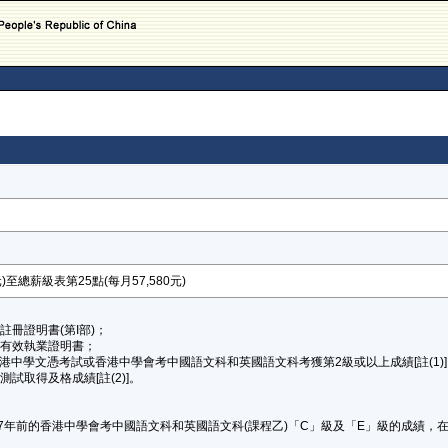
)至總薪級表第25點(每月57,580元)
註冊證明書(第I部)；
的有效執業證明書；
在香港中學文憑考試或香港中學會考中國語文科和英國語文科考獲第2級或以上成績[註(1
測試取得及格成績[註(2)]。
2007年前的香港中學會考中國語文科和英國語文科(課程乙)「C」級及「E」級的成績