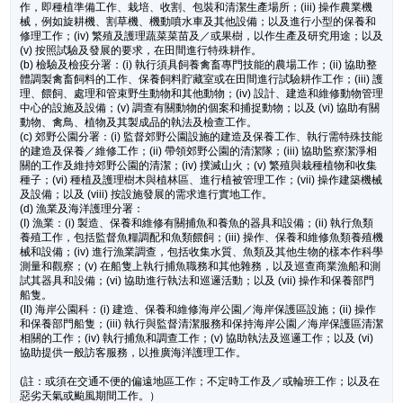
作，即種植準備工作、栽培、收割、包裝和清潔生產場所；(iii) 操作農業機
械，例如旋耕機、割草機、機動噴水車及其他設備；以及進行小型的保養和
修理工作；(iv) 繁殖及護理蔬菜菜苗及／或果樹，以作生產及研究用途；以及
(v) 按照試驗及發展的要求，在田間進行特殊耕作。
(b) 檢驗及檢疫分署：(i) 執行須具飼養禽畜專門技能的農場工作；(ii) 協助整
體調製禽畜飼料的工作、保養飼料貯藏室或在田間進行試驗耕作工作；(iii) 護
理、餵飼、處理和管束野生動物和其他動物；(iv) 設計、建造和維修動物管理
中心的設施及設備；(v) 調查有關動物的個案和捕捉動物；以及 (vi) 協助有關
動物、禽鳥、植物及其製成品的執法及檢查工作。
(c) 郊野公園分署：(i) 監督郊野公園設施的建造及保養工作、執行需特殊技能
的建造及保養／維修工作；(ii) 帶領郊野公園的清潔隊；(iii) 協助監察潔淨相
關的工作及維持郊野公園的清潔；(iv) 撲滅山火；(v) 繁殖與栽種植物和收集
種子；(vi) 種植及護理樹木與植林區、進行植被管理工作；(vii) 操作建築機械
及設備；以及 (viii) 按設施發展的需求進行實地工作。
(d) 漁業及海洋護理分署：
(I) 漁業：(i) 製造、保養和維修有關捕魚和養魚的器具和設備；(ii) 執行魚類
養殖工作，包括監督魚糧調配和魚類餵飼；(iii) 操作、保養和維修魚類養殖機
械和設備；(iv) 進行漁業調查，包括收集水質、魚類及其他生物的樣本作科學
測量和觀察；(v) 在船隻上執行捕魚職務和其他雜務，以及巡查商業漁船和測
試其器具和設備；(vi) 協助進行執法和巡邏活動；以及 (vii) 操作和保養部門
船隻。
(II) 海岸公園科：(i) 建造、保養和維修海岸公園／海岸保護區設施；(ii) 操作
和保養部門船隻；(iii) 執行與監督清潔服務和保持海岸公園／海岸保護區清潔
相關的工作；(iv) 執行捕魚和調查工作；(v) 協助執法及巡邏工作；以及 (vi)
協助提供一般訪客服務，以推廣海洋護理工作。
(註：或須在交通不便的偏遠地區工作；不定時工作及／或輪班工作；以及在
惡劣天氣或颱風期間工作。）