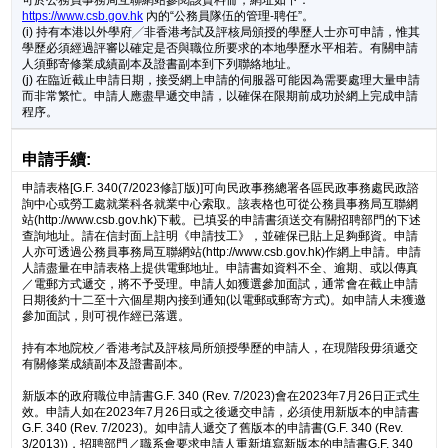
可於公務員事務局互聯網站參閱該資料冊，網址如下：
https://www.csb.gov.hk
內的“公務員隊伍的管理-聘任”。
(i) 持有本港以外學府╱非香港考試及評核局頒授的學歷人士亦可申請，惟其
學歷必須經過評審以確定是否與職位所要求的本地學歷水平相若。有關申請
人須郵寄修業成績副本及證書副本到下列聯絡地址。
(j) 在臨近截止申請日期，接受網上申請的伺服器可能因為需要處理大量申請
而非常繁忙。申請人應盡早遞交申請，以確保在限期前成功於網上完成申請
程序。
申請手續:
申請表格[G.F. 340(7/2023修訂版)]可向民政事務總署各區民政事務處民政諮
詢中心或勞工處就業科各就業中心索取。該表格也可從公務員事務局互聯網
站(http://www.csb.gov.hk)下載。已填妥的申請書須送交有關招聘部門的下述
查詢地址。請在信封面上註明《申請技工》，並確保已貼上足夠郵資。申請
人亦可透過公務員事務局互聯網站(http://www.csb.gov.hk)作網上申請。申請
人請盡量在申請表格上提供電郵地址。申請書如資料不全、逾期、或以傳真
／電郵方式遞交，將不予受理。申請人如獲選參加面試，通常會在截止申請
日期後約十二至十六個星期內接到通知(以電郵或郵寄方式)。如申請人未獲邀
參加面試，則可視作經已落選。
持有本地院校／香港考試及評核局所頒授學歷的申請人，在現階段毋須遞交
有關修業成績副本及證書副本。
新版本的政府職位申請書G.F. 340 (Rev. 7/2023)會在2023年7月26日正式生
效。申請人如在2023年7月26日或之後遞交申請，必須使用新版本的申請書
G.F. 340 (Rev. 7/2023)。如申請人遞交了舊版本的申請書(G.F. 340 (Rev.
3/2013))，招聘部門／職系會要求申請人重新填寫新版本的申請書G.F. 340