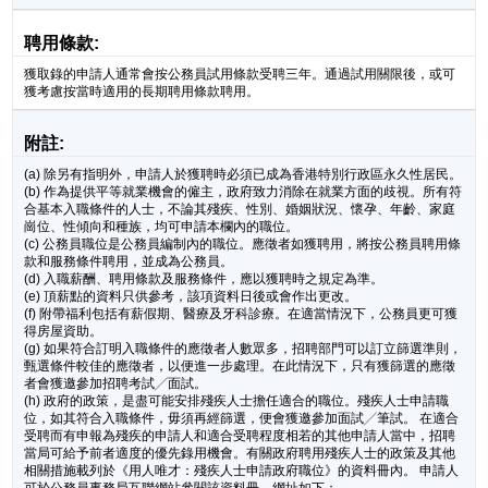
聘用條款:
獲取錄的申請人通常會按公務員試用條款受聘三年。通過試用關限後，或可
獲考慮按當時適用的長期聘用條款聘用。
附註:
(a) 除另有指明外，申請人於獲聘時必須已成為香港特別行政區永久性居民。
(b) 作為提供平等就業機會的僱主，政府致力消除在就業方面的歧視。所有符
合基本入職條件的人士，不論其殘疾、性別、婚姻狀況、懷孕、年齡、家庭
崗位、性傾向和種族，均可申請本欄內的職位。
(c) 公務員職位是公務員編制內的職位。應徵者如獲聘用，將按公務員聘用條
款和服務條件聘用，並成為公務員。
(d) 入職薪酬、聘用條款及服務條件，應以獲聘時之規定為準。
(e) 頂薪點的資料只供參考，該項資料日後或會作出更改。
(f) 附帶福利包括有薪假期、醫療及牙科診療。在適當情況下，公務員更可獲
得房屋資助。
(g) 如果符合訂明入職條件的應徵者人數眾多，招聘部門可以訂立篩選準則，
甄選條件較佳的應徵者，以便進一步處理。在此情況下，只有獲篩選的應徵
者會獲邀參加招聘考試╱面試。
(h) 政府的政策，是盡可能安排殘疾人士擔任適合的職位。殘疾人士申請職
位，如其符合入職條件，毋須再經篩選，便會獲邀參加面試╱筆試。 在適合
受聘而有申報為殘疾的申請人和適合受聘程度相若的其他申請人當中，招聘
當局可給予前者適度的優先錄用機會。有關政府聘用殘疾人士的政策及其他
相關措施載列於《用人唯才：殘疾人士申請政府職位》的資料冊內。 申請人