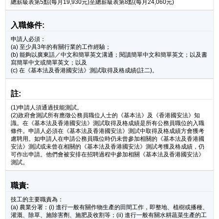
總薪級表第5點(每月19,930元)至總薪級表第8點(每月24,060元)
入職條件:
申請人必須：
(a) 至少具3年的有關行業的工作經驗；
(b) 能夠以廣東話／中文和簡單英文溝通；閱讀簡單中文和簡單英文；以及書
寫簡單中文或簡單英文；以及
(c) 在《基本法及香港國安法》測試取得及格成績(註二)。
註:
(1)申請人須通過技能測試。
(2)政府會測試所有應徵公務員職位人士的《基本法》及《香港國安法》知
識。在《基本法及香港國安法》測試取得及格成績是所有公務員職位的入職
條件。申請人必須在《基本法及香港國安法》測試中取得及格成績方會獲考
慮聘用。如申請人在申請公務員職位時仍未曾參加相關的《基本法及香港國
安法》測試或未曾在相關的《基本法及香港國安法》測試考獲及格成績，仍
可作出申請。他們會被安排在招聘過程中參加相關《基本法及香港國安法》
測試。
職責:
技工的主要職責為：
(a) 農業分署：(i) 進行一般有關作物生產的田間工作，即整地、植樹或播種、
灌溉、除草、施除害劑、施肥及收割等；(ii) 進行一般有關水耕蔬菜生產的工