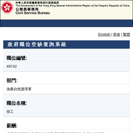
English
|
简体
|
繁體
政 府 職 位 空 缺 查 詢 系 統
政 府 職 位 空 缺 查 詢 系 統
職位編號:
49742
部門:
漁農自然護理署
職位名稱:
技工
薪酬: