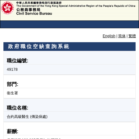
English
|
简体
|
繁體
政 府 職 位 空 缺 查 詢 系 統
政 府 職 位 空 缺 查 詢 系 統
職位編號:
49178
部門:
衞生署
職位名稱:
合約高級醫生 (傳染病處)
薪酬: