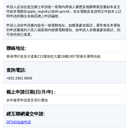
申請人必須在提交網上申請後一星期內將個人履歷及相關專業證書副本及文
件副本電郵至appts_registry1@dh.gov.hk，並在電郵及各證明文件副本上註
明申請的職位名稱及網上申請編號。
申請人須於申請書內提供一個電郵地址。如獲選參加面試，通常會在本署收
到申請書後約六至八個星期內接獲電郵通知。如申請人未獲邀參加面試，則
可視作經已落選。
聯絡地址:
香港灣仔皇后大道東213號胡忠大廈18樓1807室衞生署聘任組
查詢電話:
+852 2961 8609
截止申請日期(日/月/年) :
全年接受申請直至另行通知
經互聯網遞交申請:
GF340在線申請