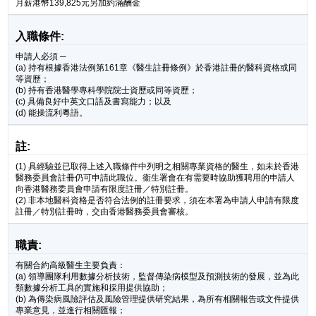
月薪港幣139,825元另加約滿酬金
入職條件:
申請人必須 ─
(a) 持有根據香港法例第161章《醫生註冊條例》於香港註冊的醫科資格或同
等資歷；
(b) 持有香港醫學專科學院院士資歷或同等資歷；
(c) 具備良好中英文口語及書寫能力；以及
(d) 能操流利粵語。
註:
(1) 具經驗並已取得上述入職條件中列明之相關專業資格的醫生，如未於香港
醫務委員會註冊仍可申請此職位。衞生署會在有需要時協助獲聘用的申請人
向香港醫務委員會申請有限度註冊／特別註冊。
(2) 非本地醫科資格是否符合法例的註冊要求，須在本署為申請人申請有限度
註冊／特別註冊時，交由香港醫務委員會審核。
職責:
有關合約高級醫生主要負責：
(a) 領導團隊利用數據分析技術，監督傳染病模型及預測技術的發展，並為此
類數據分析工具的實施和採用提供協助；
(b) 為傳染病風險評估及風險管理提供研究結果，為所有相關報告或文件提供
專業意見，並進行相關匯報；