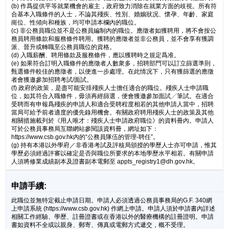
(b) 作爲提供平等就業機會的雇主，政府致力消除在就業方面的歧視。所有符
合基本入職條件的人士，不論其殘疾、性別、婚姻狀况、懷孕、年齡、家庭
崗位、性傾向和種族，均可申請本欄內的職位。
(c) 非公務員職位並不是公務員編制內的職位。應徵者如獲聘用，將不會按公
務員聘用條款和服務條件聘用。獲聘的應徵者並非公務員，並不會享有獲調
派、晉升或轉職至公務員職位的資格。
(d) 入職薪酬、聘用條款及服務條件，應以獲聘時之規定爲准。
(e) 如果符合訂明入職條件的應徵者人數衆多，招聘部門可以訂立篩選準則，
甄選條件較佳的應徵者，以便進一步處理。在此情况下，只有獲篩選的應徵
者會獲邀參加招聘考試/面試。
(f) 政府的政策，是盡可能安排殘疾人士擔任適合的職位。殘疾人士申請職
位，如其符合入職條件，毋須再經篩選，便會獲邀參加面試╱筆試。在適合
受聘而有申報爲殘疾的申請人和適合受聘程度相若的其他申請人當中，招聘
當局可給予前者適度的優先錄用機會。有關政府聘用殘疾人士的政策及其他
相關措施載列於《用人唯才：殘疾人士申請政府職位》的資料冊內。申請人
可於公務員事務局互聯網站參閱該資料冊，網址如下：
https://www.csb.gov.hk內的“公務員隊伍的管理-聘任”。
(g) 持有本港以外學府／非香港考試及評核局頒授的學歷人士亦可申請，惟其
學歷必須經過評審以確定是否與職位所要求的本地學歷水平相若。有關申請
人須將修業成績副本及證書副本電郵至 appts_registry1@dh.gov.hk。
申請手續:
此職位並無特定截止申請日期。申請人必須透過公務員事務局的G.F. 340網
上申請系統 (https://www.csb.gov.hk) 作網上申請。申請人須於申請書內詳述
相關工作經驗、學歷、註冊證書或在香港以外的醫療機構的註冊證明。申請
書如資料不全或以親身、郵寄、傳真或電郵方式遞交，概不受理。