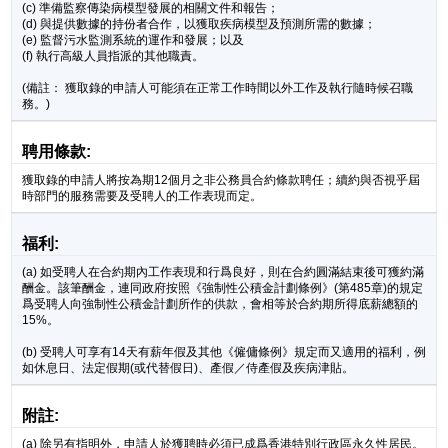
(c) 準備監察傳染病模型發展的相關文件和報告；
(d) 與提供數據的持份者合作，以獲取疾病模型及預測所需的數據；
(e) 監督污水監測系統的運作和發展；以及
(f) 執行高級人員指派的其他職責。
(備註： 獲取錄的申請人可能須在正常工作時間以外工作及執行隨時候召職
務。)
聘用條款:
獲取錄的申請人將按為期12個月之非公務員合約條款聘任；續約與否視乎屆
時部門的服務需要及受聘人的工作表現而定。
福利:
(a) 如受聘人在合約期內工作表現和行爲良好，則在合約圓滿結束後可獲約滿
酬金。該筆酬金，連同政府按照《強制性公積金計劃條例》(第485章)的規定
爲受聘人向強制性公積金計劃所作的供款，會相等於合約期所得底薪總額的
15%。
(b) 受聘人可享有14天有薪年假及其他《僱傭條例》規定而又適用的福利，例
如休息日、法定假期(或代替假日)、產假／侍產假及疾病津貼。
附註:
(a) 除另有指明外，申請人於獲聘時必須已成爲香港特別行政區永久性居民。