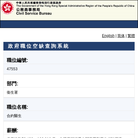
English
|
简体
|
繁體
政 府 職 位 空 缺 查 詢 系 統
政 府 職 位 空 缺 查 詢 系 統
職位編號:
47553
部門:
衞生署
職位名稱:
合約醫生
薪酬: