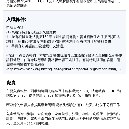
月薪港幣72,430 – 103,810 元﹝入職薪酬視乎有關學歷和工作經驗而定﹞，
另加約滿酬金。
入職條件:
申請人必須 –
(a) 爲香港特別行政區永久性居民；
(b) 持有根據香港法例第161章《醫生註冊條例》普通科醫生名冊第I部(正式
註冊)、第 III部(有限度註冊)或第V部(特別註冊)於香港註冊的醫科資格；
(c) 具備良好英語能力及能用中文溝通。
(備註： 符合資格的非本地培訓醫生現還可以透過香港醫務委員會的全新特別
註冊途經，在香港取得專科資格後申請正式註冊。有關特別註冊的詳情，請
瀏覽香港醫務委員會網頁
(https://www.mchk.org.hk/english/registration/special_registration.html)。)
職責:
主要負責執行下列綱領範圍的臨牀及非臨牀職責：（a）法定職責；（b）預
防疾病；（c）促進健康；（d）醫療護理；及（e）康復服務。
獲取錄的申請人會按其專業/專科資格及經驗(如有)，被安排於以下分科工作
︰
兒童體能智力測驗、家庭健康、家庭醫學、法醫、衞生、病理學、特別預防
計劃、胸肺科、懲教所部門會在面試前因應以上各分科的空缺情況聯絡申請
人，查詢其申請分科的意願。