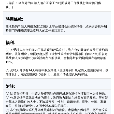
（備註： 獲取錄的申請人須在正常工作時間以外工作及執行隨時候召職
務。）
聘用條款:
獲取錄的申請人將按為期12個月之非公務員合約條款聘任；續約與否視乎屆
時部門的服務需要及受聘人的工作表現而定。
福利:
(a) 如受聘人在合約期內工作表現和行爲良好，則在合約圓滿結束後可獲約滿
酬金。該筆酬金，連同政府按照《強制性公積金計劃條例》(第485章)的規定
爲受聘人向強制性公積金計劃所作的供款，會相等於合約期所得底薪總額的
15%。
(b) 受聘人可享有14天有薪年假及其他《僱傭條例》規定而又適用的福利，例
如休息日、法定假期(或代替假日)、產假／侍產假及疾病津貼。
附註:
(a) 除另有指明外，申請人於獲聘時必須已成爲香港特別行政區永久性居民。
(b) 作爲提供平等就業機會的雇主，政府致力消除在就業方面的歧視。所有符
合基本入職條件的人士，不論其殘疾、性別、婚姻狀况、懷孕、年齡、家庭
崗位、性傾向和種族，均可申請本欄內的職位。
(c) 非公務員職位並不是公務員編制內的職位。應徵者如獲聘用，將不會按公