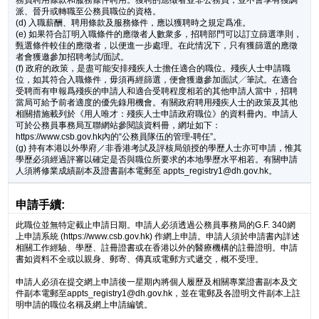
務員聘用條款和服務條件聘用。獲聘的應徵者並非公務員，並不會享有獲調
派、晉升或轉職至公務員職位的資格。
(d) 入職薪酬、聘用條款及服務條件，應以獲聘時之規定爲准。
(e) 如果符合訂明入職條件的應徵者人數衆多，招聘部門可以訂立篩選準則，
甄選條件較佳的應徵者，以便進一步處理。在此情况下，只有獲篩選的應徵
者會獲邀參加招聘考試/面試。
(f) 政府的政策，是盡可能安排殘疾人士擔任適合的職位。殘疾人士申請職
位，如其符合入職條件，毋須再經篩選，便會獲邀參加面試╱筆試。在適合
受聘而有申報爲殘疾的申請人和適合受聘程度相若的其他申請人當中，招聘
當局可給予前者適度的優先錄用機會。有關政府聘用殘疾人士的政策及其他
相關措施載列於《用人唯才：殘疾人士申請政府職位》的資料冊內。申請人
可於公務員事務局互聯網站參閱該資料冊，網址如下：
https://www.csb.gov.hk內的“公務員隊伍的管理-聘任”。
(g) 持有本港以外學府／非香港考試及評核局頒授的學歷人士亦可申請，惟其
學歷必須經過評審以確定是否與職位所要求的本地學歷水平相若。有關申請
人須將修業成績副本及證書副本電郵至 appts_registry1@dh.gov.hk。
申請手續:
此職位並無特定截止申請日期。申請人必須透過公務員事務局的G.F. 340網
上申請系統 (https://www.csb.gov.hk) 作網上申請。申請人須於申請書內詳述
相關工作經驗、學歷、註冊證書或在香港以外的醫療機構的註冊證明。申請
書如資料不全或以親身、郵寄、傳真或電郵方式遞交，概不受理。
申請人必須在提交網上申請後一星期內將個人履歷及相關專業證書副本及文
件副本電郵至appts_registry1@dh.gov.hk，並在電郵及各證明文件副本上註
明申請的職位名稱及網上申請編號。