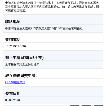
申請人須於申請書內提供一個電郵地址。如獲選參加面試，通常會在本署收
到申請書後約六至八個星期內接獲電郵通知。如申請人未獲邀參加面試，則
可視作經已落選。
聯絡地址:
香港灣仔皇后大道東213號胡忠大廈18樓1807室衞生署聘任組
查詢電話:
+852 2961 8609
截止申請日期(日/月/年) :
全年接受申請直至另行通知
經互聯網遞交申請:
GF340在線申請
發布日期
05/08/2026