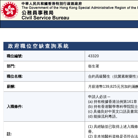
政 府 職 位 空 缺 查 詢 系 統
政 府 職 位 空 缺 查 詢 系 統
職位編號:
43320
部門:
衞生署
職位名稱:
合約高級醫生（抗菌素耐藥性
薪酬:
月薪港幣139,825元另加約滿
申請人必須 ─
(a) 持有根據香港法例第1
入職條件:
(b) 持有香港醫學專科學院院
(c) 具備良好中英文口語及書
(d) 能操流利粵語。
(1) 具經驗並已取得上述
冊。
註:
(2) 非本地醫科資格是否符