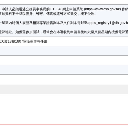
人必須透過公務員事務局的G.F. 340網上申請系統 (https://www.csb.go
書如資料不全或以親身、郵寄、傳真或電郵方式遞交，概不受理。
期內將個人履歷及相關專業證書副本及文件副本電郵至appts_registry1@dh.
電郵地址。如獲選參加面試，通常會在本署收到申請書後約六至八個星期內接獲電郵
大廈18樓1807室衞生署聘任組