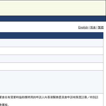
English
|
简体
|
繁體
生署會在有需要時協助獲聘用的申請人向香港醫務委員會申請有限度註冊／特別註
會審核。