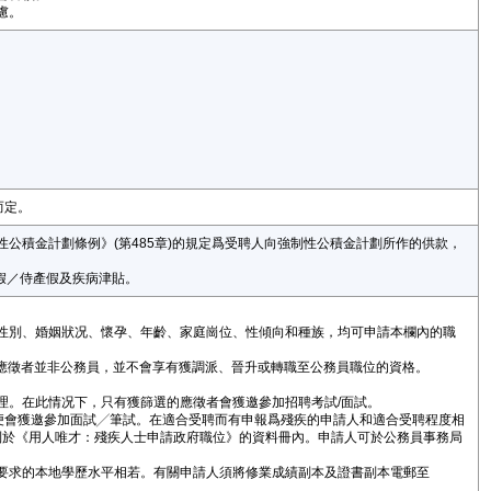
慮。
而定。
性公積金計劃條例》(第485章)的規定爲受聘人向強制性公積金計劃所作的供款，
產假／侍產假及疾病津貼。
、性別、婚姻狀况、懷孕、年齡、家庭崗位、性傾向和種族，均可申請本欄內的職
的應徵者並非公務員，並不會享有獲調派、晉升或轉職至公務員職位的資格。
處理。在此情况下，只有獲篩選的應徵者會獲邀參加招聘考試/面試。
，便會獲邀參加面試╱筆試。在適合受聘而有申報爲殘疾的申請人和適合受聘程度相
列於《用人唯才：殘疾人士申請政府職位》的資料冊內。申請人可於公務員事務局
所要求的本地學歷水平相若。有關申請人須將修業成績副本及證書副本電郵至