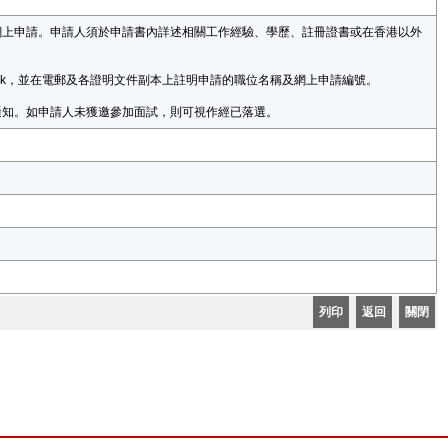
v.hk) 作網上申請。申請人須於申請書內詳述相關工作經驗、學歷、註冊證書或在香港以外
gov.hk，並在電郵及各證明文件副本上註明申請的職位名稱及網上申請編號。
通知。如申請人未獲邀參加面試，則可視作經已落選。
列印
返回
關閉