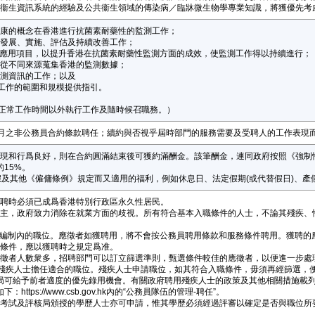
公共衞生資訊系統的經驗及公共衞生領域的傳染病／臨牀微生物學專業知識，將獲優先考
化健康的概念在香港進行抗菌素耐藥性的監測工作；
劃的發展、實施、評估及持續改善工作；
科技應用項目，以提升香港在抗菌素耐藥性監測方面的成效，使監測工作得以持續進行；
作，從不同來源蒐集香港的監測數據；
監測資訊的工作；以及
監測工作的範圍和規模提供指引。
在正常工作時間以外執行工作及隨時候召職務。）
個月之非公務員合約條款聘任；續約與否視乎屆時部門的服務需要及受聘人的工作表現
作表現和行爲良好，則在合約圓滿結束後可獲約滿酬金。該筆酬金，連同政府按照《強制
15%。
薪年假及其他《僱傭條例》規定而又適用的福利，例如休息日、法定假期(或代替假日)、
於獲聘時必須已成爲香港特別行政區永久性居民。
會的雇主，政府致力消除在就業方面的歧視。所有符合基本入職條件的人士，不論其殘疾
公務員編制內的職位。應徵者如獲聘用，將不會按公務員聘用條款和服務條件聘用。獲聘
服務條件，應以獲聘時之規定爲准。
的應徵者人數衆多，招聘部門可以訂立篩選準則，甄選條件較佳的應徵者，以便進一步
能安排殘疾人士擔任適合的職位。殘疾人士申請職位，如其符合入職條件，毋須再經篩選
局可給予前者適度的優先錄用機會。有關政府聘用殘疾人士的政策及其他相關措施載
tps://www.csb.gov.hk內的“公務員隊伍的管理-聘任”。
非香港考試及評核局頒授的學歷人士亦可申請，惟其學歷必須經過評審以確定是否與職位
。