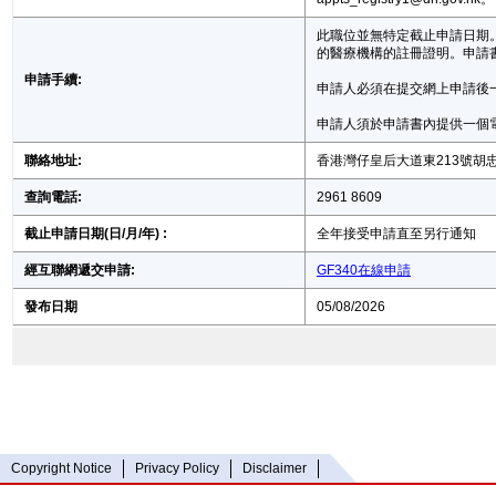
此職位並無特定截止申請日期。申請
的醫療機構的註冊證明。申請
申請手續:
申請人必須在提交網上申請後一星
申請人須於申請書內提供一個
聯絡地址:
香港灣仔皇后大道東213號胡忠
查詢電話:
2961 8609
截止申請日期(日/月/年) :
全年接受申請直至另行通知
經互聯網遞交申請:
GF340在線申請
發布日期
05/08/2026
Copyright Notice
Privacy Policy
Disclaimer