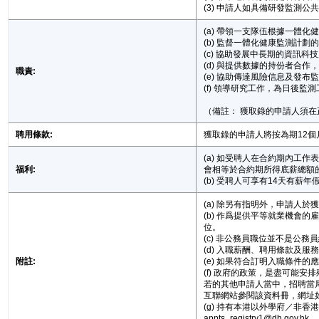
(3) 申請人如具備研發監測
(a) 帶領一支隊伍根據一體
(b) 監督一體化健康監測計
(c) 協助發展中長期的資訊
(d) 與提供數據的持份者合
職責:
(e) 協助傳達風險信息及發布
(f) 領導研究工作，為日後
（備註： 獲取錄的申請人須
聘用條款:
獲取錄的申請人將按為期12
(a) 如受聘人在合約期內工
福利:
會相等於合約期所得底薪總額的
(b) 受聘人可享有14天有
(a) 除另有指明外，申請人
(b) 作爲提供平等就業機
位。
(c) 非公務員職位並不是
(d) 入職薪酬、聘用條款及
附註:
(e) 如果符合訂明入職條件
(f) 政府的政策，是盡可
若的其他申請人當中，招聘當
互聯網站參閱該資料冊，網址如下：ht
(g) 持有本港以外學府／
appts_registry1@dh.gov.hk