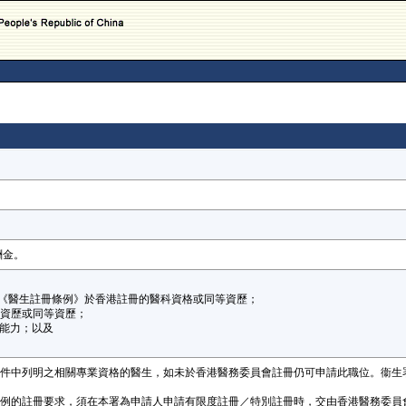
）
酬金。
61章《醫生註冊條例》於香港註冊的醫科資格或同等資歷；
士資歷或同等資歷；
寫能力；以及
入職條件中列明之相關專業資格的醫生，如未於香港醫務委員會註冊仍可申請此職位。衞
合法例的註冊要求，須在本署為申請人申請有限度註冊／特別註冊時，交由香港醫務委員