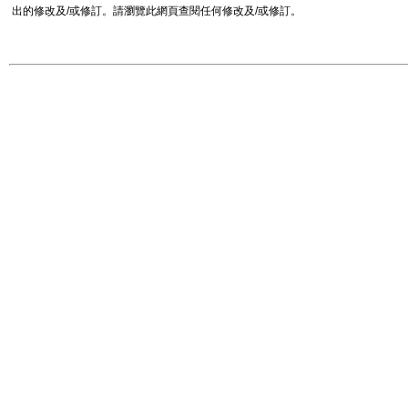
出的修改及/或修訂。請瀏覽此網頁查閱任何修改及/或修訂。